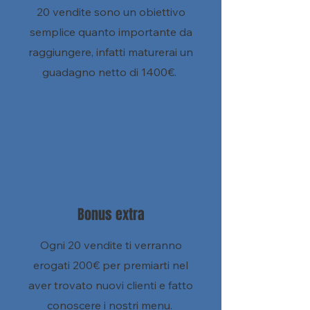
20 vendite sono un obiettivo
semplice quanto importante da
raggiungere, infatti maturerai un
guadagno netto di 1400€.
Bonus extra
Ogni 20 vendite ti verranno
erogati 200€ per premiarti nel
aver trovato nuovi clienti e fatto
conoscere i nostri menu.