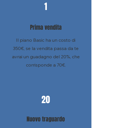
1
Prima vendita
Il piano Basic ha un costo di
350€, se la vendita passa da te
avrai un guadagno del 20%, che
corrisponde a 70€.
20
Nuovo traguardo