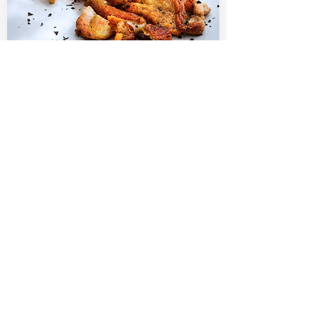
Tagliata di Pollo al profumo di
erbe con contorno
15€