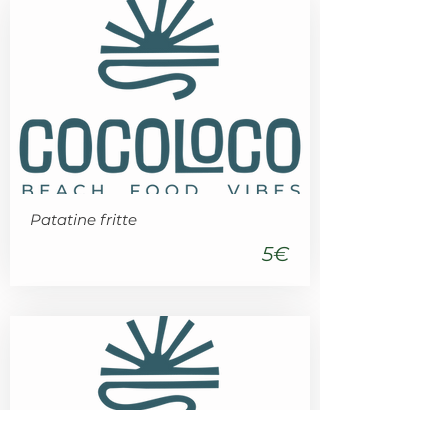
Patatine fritte
5€