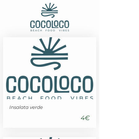
Insalata verde
4€