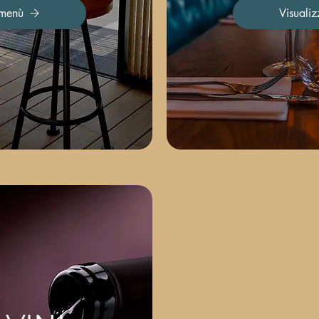
 menù
Visuali