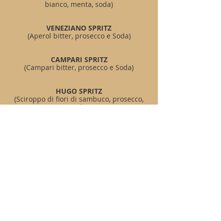
bianco, menta, soda)
VENEZIANO SPRITZ
(Aperol bitter, prosecco e Soda)
CAMPARI SPRITZ
(Campari bitter, prosecco e Soda)
HUGO SPRITZ
(Sciroppo di fiori di sambuco, prosecco,
soda)
FIERO SPRITZ
(Martini fiero, prosecco, soda)
CAIPIROSKA
(Vodka, lime, zucchero di canna)
CAIPIROSKA FRUIT
(Vodka, lime, zucchero di canna grezzo,
frutta fresca a scelta)