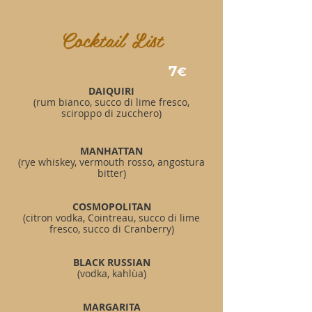
Cocktail List
7
€
DAIQUIRI
(rum bianco, succo di lime fresco,
sciroppo di zucchero)
MANHATTAN
(rye whiskey, vermouth rosso, angostura
bitter)
COSMOPOLITAN
(citron vodka, Cointreau, succo di lime
fresco
, succo di Cranberry)
BLACK RUSSIAN
(vodka, kahlùa
)
MARGARITA