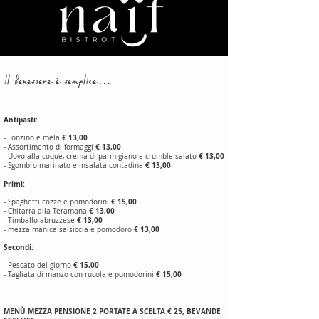
Il Benessere è semplice...
Antipasti:
€ 13,00
- Lonzino e mela
€ 13,00
- Assortimento di formaggi
€ 13,00
- Uovo alla coque, crema di parmigiano e crumble salato
€ 13,00
- Sgombro marinato e insalata contadina
Primi:
€ 15,00
- Spaghetti cozze e pomodorini
€ 13,00
- Chitarra alla Teramana
€ 13,00
- Timballo abruzzese
€ 13,00
- mezza manica salsiccia e pomodoro
Secondi:
€ 15,00
- Pescato del giorno
€ 15,00
- Tagliata di manzo con rucola e pomodorini
MENÙ MEZZA PENSIONE 2 PORTATE A SCELTA € 25, BEVANDE